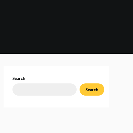
Search
Search