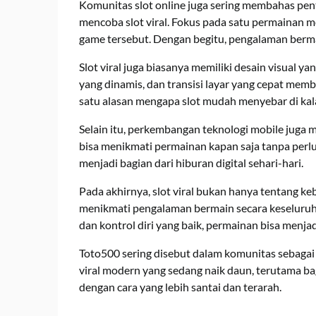
Komunitas slot online juga sering membahas pent
mencoba slot viral. Fokus pada satu permainan
game tersebut. Dengan begitu, pengalaman berma
Slot viral juga biasanya memiliki desain visual y
yang dinamis, dan transisi layar yang cepat memb
satu alasan mengapa slot mudah menyebar di ka
Selain itu, perkembangan teknologi mobile juga 
bisa menikmati permainan kapan saja tanpa perlu 
menjadi bagian dari hiburan digital sehari-hari.
Pada akhirnya, slot viral bukan hanya tentang k
menikmati pengalaman bermain secara keseluruha
dan kontrol diri yang baik, permainan bisa menj
Toto500 sering disebut dalam komunitas sebagai
viral modern yang sedang naik daun, terutama ba
dengan cara yang lebih santai dan terarah.