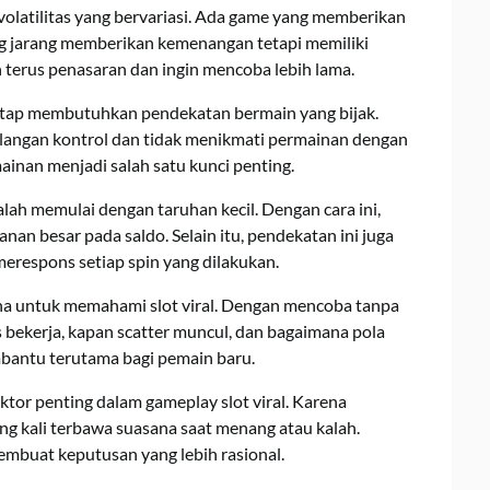
olatilitas yang bervariasi. Ada game yang memberikan
ang jarang memberikan kemenangan tetapi memiliki
n terus penasaran dan ingin mencoba lebih lama.
 tetap membutuhkan pendekatan bermain yang bijak.
hilangan kontrol dan tidak menikmati permainan dengan
inan menjadi salah satu kunci penting.
lah memulai dengan taruhan kecil. Dengan cara ini,
an besar pada saldo. Selain itu, pendekatan ini juga
espons setiap spin yang dilakukan.
na untuk memahami slot viral. Dengan mencoba tanpa
s bekerja, kapan scatter muncul, dan bagaimana pola
bantu terutama bagi pemain baru.
aktor penting dalam gameplay slot viral. Karena
ng kali terbawa suasana saat menang atau kalah.
mbuat keputusan yang lebih rasional.