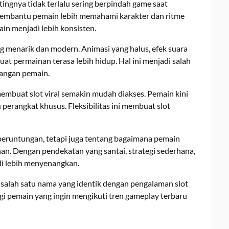
ingnya tidak terlalu sering berpindah game saat
 membantu pemain lebih memahami karakter dan ritme
in menjadi lebih konsisten.
ang menarik dan modern. Animasi yang halus, efek suara
uat permainan terasa lebih hidup. Hal ini menjadi salah
langan pemain.
membuat slot viral semakin mudah diakses. Pemain kini
perangkat khusus. Fleksibilitas ini membuat slot
eberuntungan, tetapi juga tentang bagaimana pemain
n. Dengan pendekatan yang santai, strategi sederhana,
adi lebih menyenangkan.
 salah satu nama yang identik dengan pengalaman slot
gi pemain yang ingin mengikuti tren gameplay terbaru