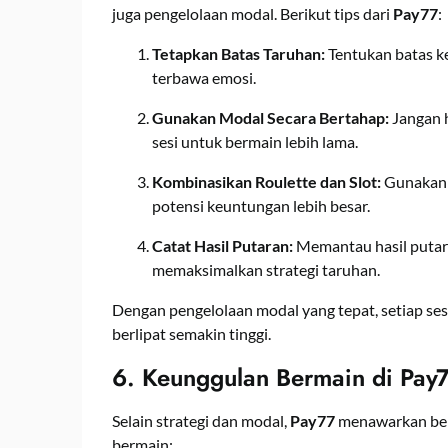
juga pengelolaan modal. Berikut tips dari
Pay77
:
Tetapkan Batas Taruhan:
Tentukan batas k
terbawa emosi.
Gunakan Modal Secara Bertahap:
Jangan h
sesi untuk bermain lebih lama.
Kombinasikan Roulette dan Slot:
Gunakan 
potensi keuntungan lebih besar.
Catat Hasil Putaran:
Memantau hasil puta
memaksimalkan strategi taruhan.
Dengan pengelolaan modal yang tepat, setiap se
berlipat semakin tinggi.
6. Keunggulan Bermain di Pay
Selain strategi dan modal,
Pay77
menawarkan ber
bermain: