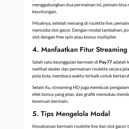
menggabungkan dua permainan ini, pemain bisa 
keuntungan.
Misalnya, setelah menang di roulette live, pem
mencoba slot gacor. Dengan modal tambahan, pot
slot dengan free spin atau bonus multiplier.
4. Manfaatkan Fitur Streamin
Salah satu keunggulan bermain di
Pay77
adalah 
melihat dealer dan permainan roulette secara je
pola bola, membaca waktu terbaik untuk bertaruh
Selain itu, streaming HD juga membuat pengalama
efek bonus yang jelas, dan grafik memukau mem
keseruan bermain.
5. Tips Mengelola Modal
Kesuksesan bermain roulette live dan slot gacor 