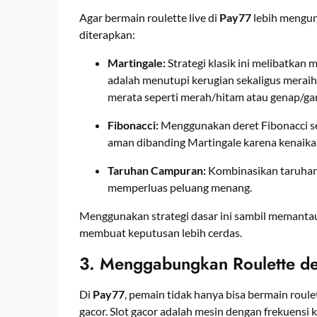
Agar bermain roulette live di
Pay77
lebih mengun
diterapkan:
Martingale:
Strategi klasik ini melibatkan
adalah menutupi kerugian sekaligus merai
merata seperti merah/hitam atau genap/ganj
Fibonacci:
Menggunakan deret Fibonacci seb
aman dibanding Martingale karena kenaikan
Taruhan Campuran:
Kombinasikan taruhan
memperluas peluang menang.
Menggunakan strategi dasar ini sambil memant
membuat keputusan lebih cerdas.
3. Menggabungkan Roulette de
Di
Pay77
, pemain tidak hanya bisa bermain roulet
gacor. Slot gacor adalah mesin dengan frekuensi