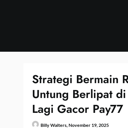
Skip
to
content
Strategi Bermain R
Untung Berlipat di
Lagi Gacor Pay77
Billy Walters,
November 19, 2025