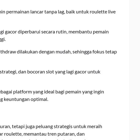
 permainan lancar tanpa lag, baik untuk roulette live
agi gacor diperbarui secara rutin, membantu pemain
gi.
thdraw dilakukan dengan mudah, sehingga fokus tetap
strategi, dan bocoran slot yang lagi gacor untuk
bagai platform yang ideal bagi pemain yang ingin
ng keuntungan optimal.
ran, tetapi juga peluang strategis untuk meraih
r roulette, memantau tren putaran, dan