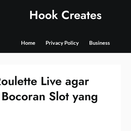
Hook Creates
Home
Privacy Policy
Business
oulette Live agar
 Bocoran Slot yang