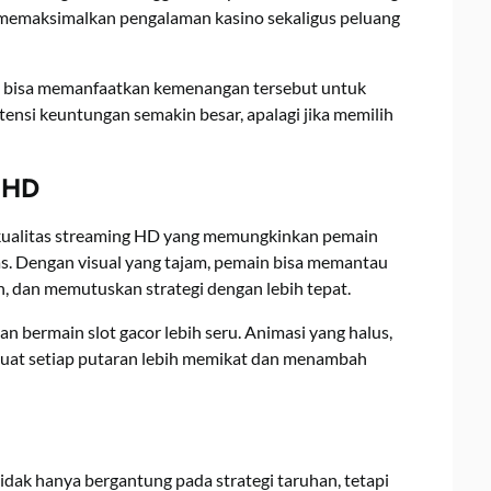
memaksimalkan pengalaman kasino sekaligus peluang
ain bisa memanfaatkan kemenangan tersebut untuk
ensi keuntungan semakin besar, apalagi jika memilih
g HD
kualitas streaming HD yang memungkinkan pemain
las. Dengan visual yang tajam, pemain bisa memantau
, dan memutuskan strategi dengan lebih tepat.
n bermain slot gacor lebih seru. Animasi yang halus,
buat setiap putaran lebih memikat dan menambah
tidak hanya bergantung pada strategi taruhan, tetapi