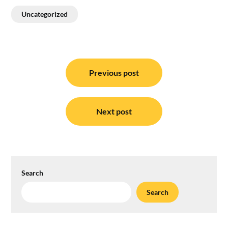
Uncategorized
Post
navigation
Previous post
Next post
Search
Search