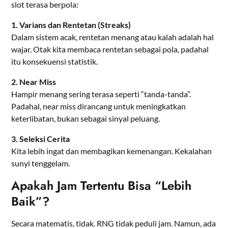
slot terasa berpola:
1. Varians dan Rentetan (Streaks)
Dalam sistem acak, rentetan menang atau kalah adalah hal
wajar. Otak kita membaca rentetan sebagai pola, padahal
itu konsekuensi statistik.
2. Near Miss
Hampir menang sering terasa seperti “tanda-tanda”.
Padahal, near miss dirancang untuk meningkatkan
keterlibatan, bukan sebagai sinyal peluang.
3. Seleksi Cerita
Kita lebih ingat dan membagikan kemenangan. Kekalahan
sunyi tenggelam.
Apakah Jam Tertentu Bisa “Lebih
Baik”?
Secara matematis, tidak. RNG tidak peduli jam. Namun, ada