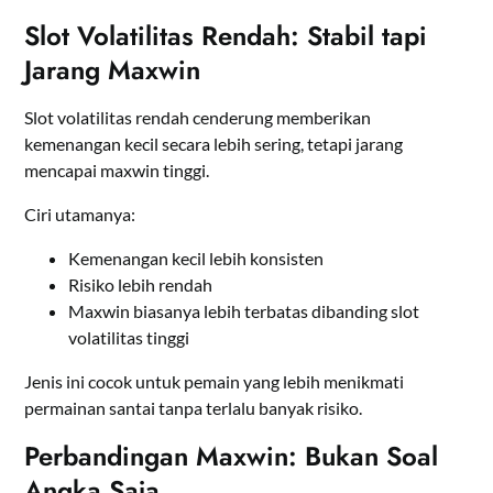
Slot Volatilitas Rendah: Stabil tapi
Jarang Maxwin
Slot volatilitas rendah cenderung memberikan
kemenangan kecil secara lebih sering, tetapi jarang
mencapai maxwin tinggi.
Ciri utamanya:
Kemenangan kecil lebih konsisten
Risiko lebih rendah
Maxwin biasanya lebih terbatas dibanding slot
volatilitas tinggi
Jenis ini cocok untuk pemain yang lebih menikmati
permainan santai tanpa terlalu banyak risiko.
Perbandingan Maxwin: Bukan Soal
Angka Saja