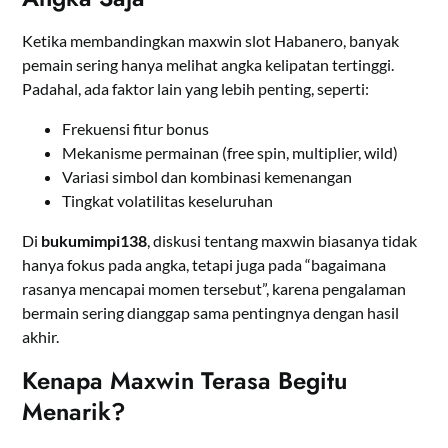
Ketika membandingkan maxwin slot Habanero, banyak
pemain sering hanya melihat angka kelipatan tertinggi.
Padahal, ada faktor lain yang lebih penting, seperti:
Frekuensi fitur bonus
Mekanisme permainan (free spin, multiplier, wild)
Variasi simbol dan kombinasi kemenangan
Tingkat volatilitas keseluruhan
Di
bukumimpi138
, diskusi tentang maxwin biasanya tidak
hanya fokus pada angka, tetapi juga pada “bagaimana
rasanya mencapai momen tersebut”, karena pengalaman
bermain sering dianggap sama pentingnya dengan hasil
akhir.
Kenapa Maxwin Terasa Begitu
Menarik?