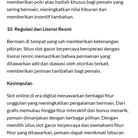
memberikan poin atau hadiah khusus bagi pemain yang
sering bermain, meningkatkan nilai hiburan dan
memberikan insentif tambahan.
10. Regulasi dan Lisensi Resmi
Bermain di tempat yang sah memberikan ketenangan
pikiran. Situs slot gacor terpercaya beroperasi dengan
lisensi resmi, memastikan bahwa permainan yang
ditawarkan adil dan diawasi oleh otoritas terkait,
memberikan jaminan tambahan bagi pemain.
Kesimpulan
Slot online di era digital menawarkan berbagai fitur
unggulan yang meningkatkan pengalaman bermain. Dari
grafis memukau hingga fitur interaktif dan bonus menarik,
pemain dimanjakan dengan berbagai pilihan. Dengan
memilih situs slot gacor terpercaya dan memahami fitur-
fitur yang ditawarkan, pemain dapat menikmati hiburan