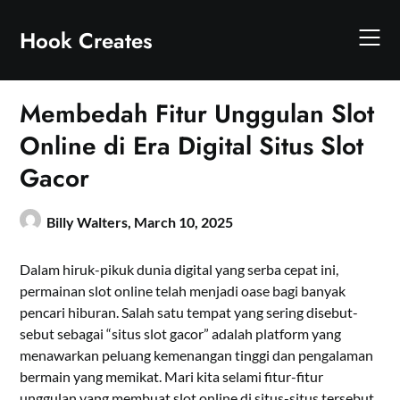
Skip
to
Hook Creates
content
Membedah Fitur Unggulan Slot
Online di Era Digital Situs Slot
Gacor
Billy Walters,
March 10, 2025
Dalam hiruk-pikuk dunia digital yang serba cepat ini,
permainan slot online telah menjadi oase bagi banyak
pencari hiburan. Salah satu tempat yang sering disebut-
sebut sebagai “situs slot gacor” adalah platform yang
menawarkan peluang kemenangan tinggi dan pengalaman
bermain yang memikat. Mari kita selami fitur-fitur
unggulan yang membuat slot online di situs-situs tersebut