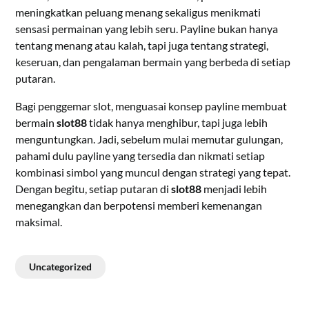
meningkatkan peluang menang sekaligus menikmati
sensasi permainan yang lebih seru. Payline bukan hanya
tentang menang atau kalah, tapi juga tentang strategi,
keseruan, dan pengalaman bermain yang berbeda di setiap
putaran.
Bagi penggemar slot, menguasai konsep payline membuat
bermain
slot88
tidak hanya menghibur, tapi juga lebih
menguntungkan. Jadi, sebelum mulai memutar gulungan,
pahami dulu payline yang tersedia dan nikmati setiap
kombinasi simbol yang muncul dengan strategi yang tepat.
Dengan begitu, setiap putaran di
slot88
menjadi lebih
menegangkan dan berpotensi memberi kemenangan
maksimal.
Uncategorized