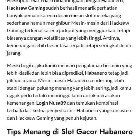
Meskipun relatif baru dibandingkan dengan Habanero,
Hacksaw Gaming
sudah berhasil menarik perhatian
banyak pemain karena desain mesin slot mereka yang
sederhana namun menghibur. Mesin-mesin dari Hacksaw
Gaming terkenal karena jackpot yang menggiurkan, tetapi
biasanya dengan volatilitas yang lebih tinggi. Artinya,
kemenangan lebih besar bisa terjadi, tetapi seringkali lebih
jarang.
Meski begitu, jika kamu mencari pengalaman bermain yang
lebih klasik dan lebih bisa diprediksi,
Habanero
tetap jadi
pilihan utama. Mesin-mesin Habanero cenderung lebih
stabil dengan peluang menang yang lebih sering, jadi kamu
nggak perlu terlalu menunggu lama untuk merasakan
kemenangan.
Login Nusa89
dan temukan kombinasi
terbaik dari kedua penyedia ini—Habanero yang konsisten
dan Hacksaw Gaming yang penuh kejutan.
Tips Menang di Slot Gacor Habanero