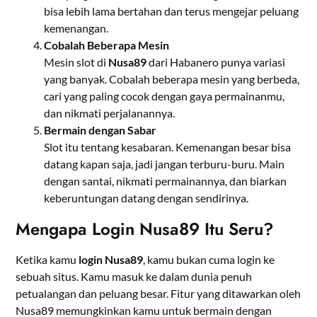
bisa lebih lama bertahan dan terus mengejar peluang
kemenangan.
Cobalah Beberapa Mesin
Mesin slot di
Nusa89
dari Habanero punya variasi
yang banyak. Cobalah beberapa mesin yang berbeda,
cari yang paling cocok dengan gaya permainanmu,
dan nikmati perjalanannya.
Bermain dengan Sabar
Slot itu tentang kesabaran. Kemenangan besar bisa
datang kapan saja, jadi jangan terburu-buru. Main
dengan santai, nikmati permainannya, dan biarkan
keberuntungan datang dengan sendirinya.
Mengapa
Login Nusa89
Itu Seru?
Ketika kamu
login Nusa89
, kamu bukan cuma login ke
sebuah situs. Kamu masuk ke dalam dunia penuh
petualangan dan peluang besar. Fitur yang ditawarkan oleh
Nusa89 memungkinkan kamu untuk bermain dengan