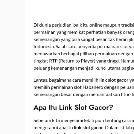
Di dunia perjudian, baik itu online maupun tradis
permainan yang memikat perhatian banyak orang
kemenangan yang bisa sangat besar, tak heran jik
Indonesia. Salah satu penyedia permainan slot y
menawarkan berbagai pilihan permainan dengan 
tingkat RTP (Return to Player) yang tinggi. Namu
peluang kemenangan menjadi kunci utama bagi s
Lantas, bagaimana cara memilih
link slot gacor
ya
memilih permainan slot Habanero dengan peluan
kemenangan besar dengan memanfaatkan fitur-fi
Apa Itu Link Slot Gacor?
Sebelum kita menyelami lebih jauh tentang cara 
mengetahui apa itu
link slot gacor
. Dalam istilah