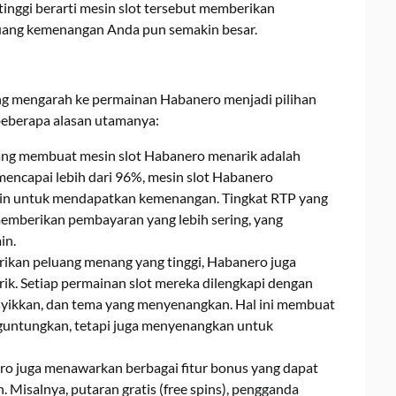
inggi berarti mesin slot tersebut memberikan
luang kemenangan Anda pun semakin besar.
g mengarah ke permainan Habanero menjadi pilihan
 beberapa alasan utamanya:
yang membuat mesin slot Habanero menarik adalah
mencapai lebih dari 96%, mesin slot Habanero
ain untuk mendapatkan kemenangan. Tingkat RTP yang
memberikan pembayaran yang lebih sering, yang
in.
ikan peluang menang yang tinggi, Habanero juga
rik. Setiap permainan slot mereka dilengkapi dengan
asyikkan, dan tema yang menyenangkan. Hal ini membuat
guntungkan, tetapi juga menyenangkan untuk
o juga menawarkan berbagai fitur bonus yang dapat
isalnya, putaran gratis (free spins), pengganda