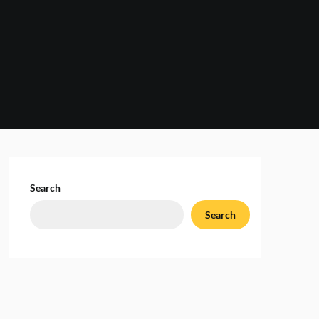
Search
Search