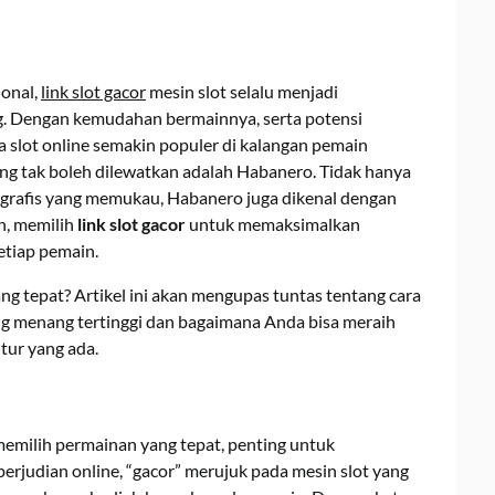
ional,
link slot gacor
mesin slot selalu menjadi
. Dengan kemudahan bermainnya, serta potensi
a slot online semakin populer di kalangan pemain
ang tak boleh dilewatkan adalah Habanero. Tidak hanya
grafis yang memukau, Habanero juga dikenal dengan
n, memilih
link slot gacor
untuk memaksimalkan
etiap pemain.
ng tepat? Artikel ini akan mengupas tuntas tentang cara
g menang tertinggi dan bagaimana Anda bisa meraih
tur yang ada.
memilih permainan yang tepat, penting untuk
 perjudian online, “gacor” merujuk pada mesin slot yang