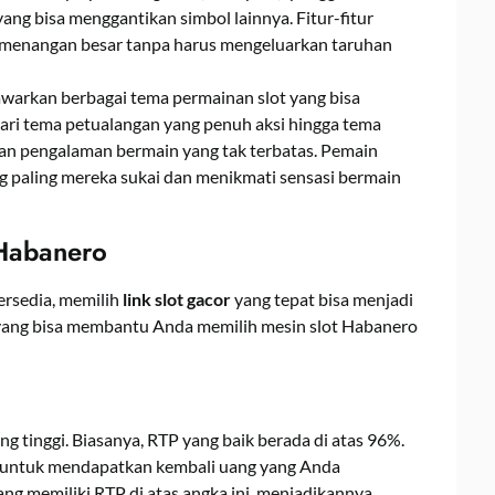
yang bisa menggantikan simbol lainnya. Fitur-fitur
menangan besar tanpa harus mengeluarkan taruhan
arkan berbagai tema permainan slot yang bisa
Dari tema petualangan yang penuh aksi hingga tema
kan pengalaman bermain yang tak terbatas. Pemain
 paling mereka sukai dan menikmati sensasi bermain
 Habanero
ersedia, memilih
link slot gacor
yang tepat bisa menjadi
 yang bisa membantu Anda memilih mesin slot Habanero
g tinggi. Biasanya, RTP yang baik berada di atas 96%.
a untuk mendapatkan kembali uang yang Anda
ng memiliki RTP di atas angka ini, menjadikannya