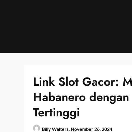
Skip
to
content
Link Slot Gacor: M
Habanero dengan
Tertinggi
Billy Walters,
November 26, 2024