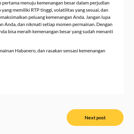
ah pertama menuju kemenangan besar dalam perjudian
ang memiliki RTP tinggi, volatilitas yang sesuai, dan
emaksimalkan peluang kemenangan Anda. Jangan lupa
aran Anda, dan nikmati setiap momen permainan. Dengan
 Anda bisa meraih kemenangan besar yang sudah menanti
rmainan Habanero, dan rasakan sensasi kemenangan
Next post