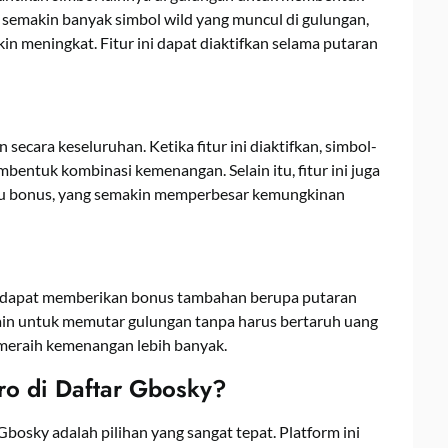
semakin banyak simbol wild yang muncul di gulungan,
 meningkat. Fitur ini dapat diaktifkan selama putaran
cara keseluruhan. Ketika fitur ini diaktifkan, simbol-
bentuk kombinasi kemenangan. Selain itu, fitur ini juga
tau bonus, yang semakin memperbesar kemungkinan
ga dapat memberikan bonus tambahan berupa putaran
main untuk memutar gulungan tanpa harus bertaruh uang
meraih kemenangan lebih banyak.
o di Daftar Gbosky?
Gbosky adalah pilihan yang sangat tepat. Platform ini