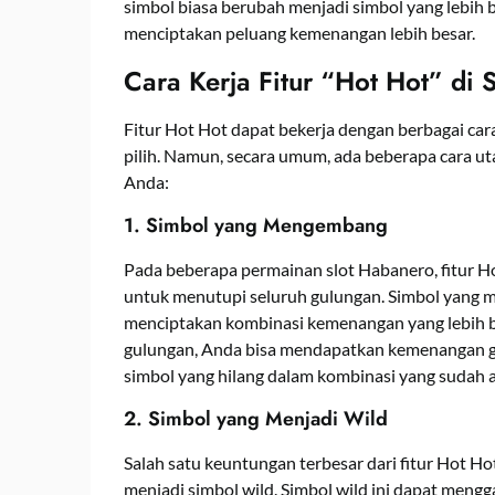
simbol biasa berubah menjadi simbol yang lebih 
menciptakan peluang kemenangan lebih besar.
Cara Kerja Fitur “Hot Hot” di 
Fitur Hot Hot dapat bekerja dengan berbagai car
pilih. Namun, secara umum, ada beberapa cara u
Anda:
1.
Simbol yang Mengembang
Pada beberapa permainan slot Habanero, fitur
untuk menutupi seluruh gulungan. Simbol yang 
menciptakan kombinasi kemenangan yang lebih be
gulungan, Anda bisa mendapatkan kemenangan gan
simbol yang hilang dalam kombinasi yang sudah 
2.
Simbol yang Menjadi Wild
Salah satu keuntungan terbesar dari fitur Hot
menjadi simbol wild. Simbol wild ini dapat meng