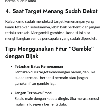
bermain lebih lama.
4. Saat Target Menang Sudah Dekat
Kalau kamu sudah mendekati target kemenangan yang
kamu tetapkan sebelumnya, lebih baik berhenti dan jangan
terlalu serakah. Mengambil gamble di kondisi ini bisa
menghilangkan semua pencapaian yang sudah diperoleh.
Tips Menggunakan Fitur “Gamble”
dengan Bijak
Tetapkan Batas Kemenangan
Tentukan dulu target kemenangan harian, dan jika
sudah tercapai, berhenti bermain atau jangan
gunakan fitur gamble lagi.
Jangan Terbawa Emosi
Selalu main dengan kepala dingin. Jika merasa emosi
mulai naik, segera berhenti dulu.