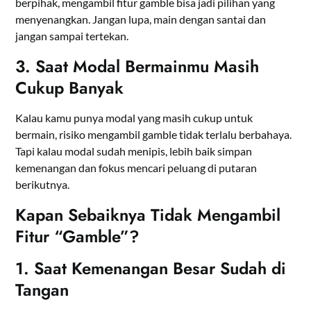
berpihak, mengambil fitur gamble bisa jadi pilihan yang
menyenangkan. Jangan lupa, main dengan santai dan
jangan sampai tertekan.
3. Saat Modal Bermainmu Masih
Cukup Banyak
Kalau kamu punya modal yang masih cukup untuk
bermain, risiko mengambil gamble tidak terlalu berbahaya.
Tapi kalau modal sudah menipis, lebih baik simpan
kemenangan dan fokus mencari peluang di putaran
berikutnya.
Kapan Sebaiknya Tidak Mengambil
Fitur “Gamble”?
1. Saat Kemenangan Besar Sudah di
Tangan