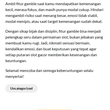
Ambil fitur gamble saat kamu mendapatkan kemenangan
kecil, merasa fokus, dan masih punya modal cukup. Hindari
mengambil risiko saat menang besar, emosi tidak stabil,
modal menipis, atau saat target kemenangan sudah dekat.
Dengan sikap bijak dan disiplin, fitur gamble bisa menjadi
pelengkap seru dalam permainan slot, bukan jebakan yang
membuat kamu rugi. Jadi, nikmati sensasi bermain,
kendalikan emosi, dan buat keputusan yang tepat agar
setiap putaran slot gacor memberikan kesenangan dan
keuntungan.
Selamat mencoba dan semoga keberuntungan selalu
menyertai!
Uncategorized