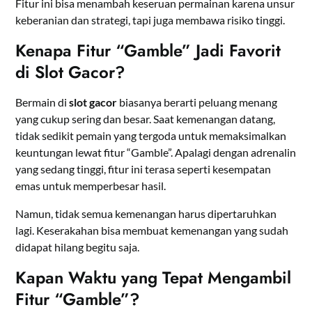
Fitur ini bisa menambah keseruan permainan karena unsur
keberanian dan strategi, tapi juga membawa risiko tinggi.
Kenapa Fitur “Gamble” Jadi Favorit
di Slot Gacor?
Bermain di
slot gacor
biasanya berarti peluang menang
yang cukup sering dan besar. Saat kemenangan datang,
tidak sedikit pemain yang tergoda untuk memaksimalkan
keuntungan lewat fitur “Gamble”. Apalagi dengan adrenalin
yang sedang tinggi, fitur ini terasa seperti kesempatan
emas untuk memperbesar hasil.
Namun, tidak semua kemenangan harus dipertaruhkan
lagi. Keserakahan bisa membuat kemenangan yang sudah
didapat hilang begitu saja.
Kapan Waktu yang Tepat Mengambil
Fitur “Gamble”?