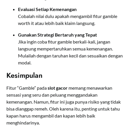
Evaluasi Setiap Kemenangan
Cobalah nilai dulu apakah mengambil fitur gamble
worth it atau lebih baik klaim langsung.
Gunakan Strategi Bertaruh yang Tepat
Jika ingin coba fitur gamble berkali-kali, jangan
langsung mempertaruhkan semua kemenangan.
Mulailah dengan taruhan kecil dan sesuaikan dengan
modal.
Kesimpulan
Fitur “Gamble” pada
slot gacor
memang menawarkan
sensasi yang seru dan peluang menggandakan
kemenangan. Namun, fitur ini juga punya risiko yang tidak
bisa dianggap remeh. Oleh karena itu, penting untuk tahu
kapan harus mengambil dan kapan lebih baik
menghindarinya.