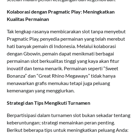
Kolaborasi dengan Pragmatic Play: Meningkatkan
Kualitas Permainan
Tak lengkap rasanya membicarakan slot tanpa menyebut
Pragmatic Play, penyedia permainan yang telah merebut
hati banyak pemain di Indonesia.
Melalui kolaborasi
dengan Gbowin, pemain dapat menikmati berbagai
permainan slot berkualitas tinggi yang kaya akan fitur
inovatif dan tema menarik.
Permainan seperti “Sweet
Bonanza” dan “Great Rhino Megaways” tidak hanya
menawarkan grafis memukau tetapi juga peluang
kemenangan yang menggiurkan.
Strategi dan Tips Mengikuti Turnamen
Berpartisipasi dalam turnamen slot bukan sekadar tentang
keberuntungan; strategi memainkan peran penting.
Berikut beberapa tips untuk meningkatkan peluang Anda:​