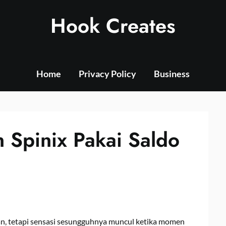
Hook Creates
Home
Privacy Policy
Business
n Spinix Pakai Saldo
n, tetapi sensasi sesungguhnya muncul ketika momen