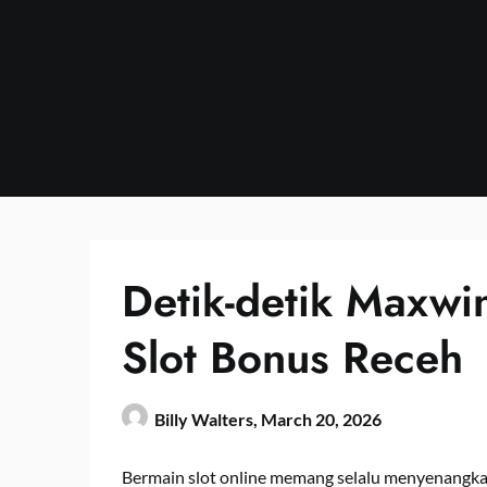
Skip
to
content
Detik-detik Maxwi
Slot Bonus Receh
Billy Walters,
March 20, 2026
Bermain slot online memang selalu menyenangka