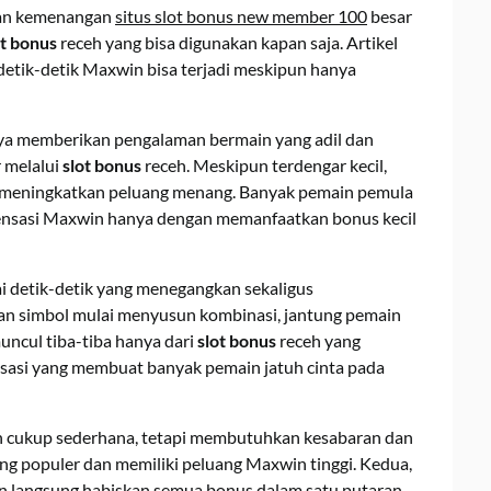
akan kemenangan
situs slot bonus new member 100
besar
ot bonus
receh yang bisa digunakan kapan saja. Artikel
etik-detik Maxwin bisa terjadi meskipun hanya
nya memberikan pengalaman bermain yang adil dan
 melalui
slot bonus
receh. Meskipun terdengar kecil,
uk meningkatkan peluang menang. Banyak pemain pemula
 sensasi Maxwin hanya dengan memanfaatkan bonus kecil
 detik-detik yang menegangkan sekaligus
an simbol mulai menyusun kombinasi, jantung pemain
ncul tiba-tiba hanya dari
slot bonus
receh yang
nsasi yang membuat banyak pemain jatuh cinta pada
h cukup sederhana, tetapi membutuhkan kesabaran dan
ang populer dan memiliki peluang Maxwin tinggi. Kedua,
an langsung habiskan semua bonus dalam satu putaran.