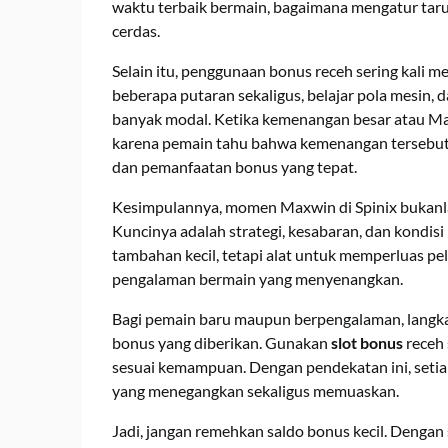
waktu terbaik bermain, bagaimana mengatur tar
cerdas.
Selain itu, penggunaan bonus receh sering kali 
beberapa putaran sekaligus, belajar pola mesin, 
banyak modal. Ketika kemenangan besar atau Max
karena pemain tahu bahwa kemenangan tersebut h
dan pemanfaatan bonus yang tepat.
Kesimpulannya, momen Maxwin di Spinix bukanla
Kuncinya adalah strategi, kesabaran, dan kondis
tambahan kecil, tetapi alat untuk memperluas p
pengalaman bermain yang menyenangkan.
Bagi pemain baru maupun berpengalaman, langk
bonus yang diberikan. Gunakan
slot bonus
receh 
sesuai kemampuan. Dengan pendekatan ini, seti
yang menegangkan sekaligus memuaskan.
Jadi, jangan remehkan saldo bonus kecil. Dengan 