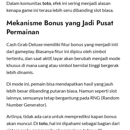
Dalam komunitas
toto
, efek ini sering menjadi alasan
kenapa game ini terasa lebih seru dibanding slot biasa.
Mekanisme Bonus yang Jadi Pusat
Permainan
Cash Grab Deluxe memiliki fitur bonus yang menjadi inti
dari gameplay. Biasanya fitur ini dipicu oleh simbol
tertentu, dan saat aktif, layar akan berubah menjadi mode
khusus di mana uang atau simbol bernilai tinggi bergerak
lebih dinamis.
Di mode ini, pemain bisa mendapatkan hasil yang jauh
lebih besar dibanding putaran biasa. Namun seperti slot
lainnya, semuanya tetap bergantung pada RNG (Random
Number Generator).
Artinya, tidak ada cara untuk memprediksi kapan bonus
akan muncul. Di
toto
, hal ini dipahami sebagai bagian dari