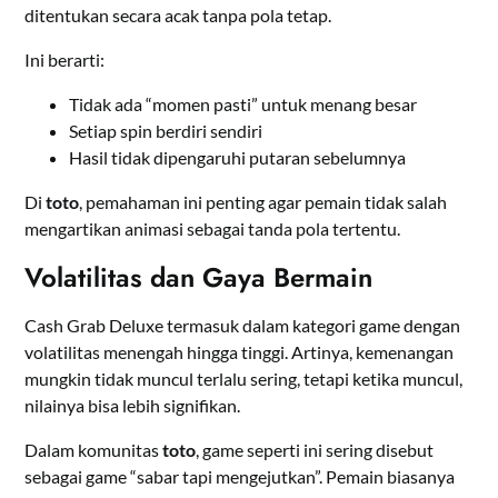
ditentukan secara acak tanpa pola tetap.
Ini berarti:
Tidak ada “momen pasti” untuk menang besar
Setiap spin berdiri sendiri
Hasil tidak dipengaruhi putaran sebelumnya
Di
toto
, pemahaman ini penting agar pemain tidak salah
mengartikan animasi sebagai tanda pola tertentu.
Volatilitas dan Gaya Bermain
Cash Grab Deluxe termasuk dalam kategori game dengan
volatilitas menengah hingga tinggi. Artinya, kemenangan
mungkin tidak muncul terlalu sering, tetapi ketika muncul,
nilainya bisa lebih signifikan.
Dalam komunitas
toto
, game seperti ini sering disebut
sebagai game “sabar tapi mengejutkan”. Pemain biasanya