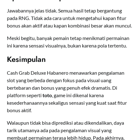
Jawabannya jelas tidak. Semua hasil tetap bergantung
pada RNG. Tidak ada cara untuk mengetahui kapan fitur
bonus akan aktif atau kapan kombinasi besar akan muncul.
Meski begitu, banyak pemain tetap menikmati permainan
ini karena sensasi visualnya, bukan karena pola tertentu.
Kesimpulan
Cash Grab Deluxe Habanero menawarkan pengalaman
slot yang berbeda dengan fokus pada visual uang
bertebaran dan bonus yang penuh efek dramatis. Di
platform seperti
toto
, game ini dikenal karena
kesederhanaannya sekaligus sensasi yang kuat saat fitur
bonus aktif.
Walaupun tidak bisa diprediksi atau dikendalikan, daya
tarik utamanya ada pada pengalaman visual yang
membuat permainan terasa lebih hidup. Pada akhirnya,